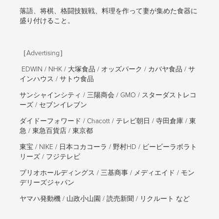
落語、
将棋、格闘技観戦、料理を作って妻が集めた食器に
盛り付けること。
［Advertising］
EDWIN / NHK / 大塚食品 / オッズパーク / カバヤ食品 / サ
インハウス / サトウ食品
サンシャインシティ /
三陽商会 / GMO / スターダストレコ
ーズ / セブンイレブン
ダイドーフォワード / Chacott / テレビ朝日 / 寺田倉庫 / 東
急 / 東急百貨店 / 東京都
東宝 / NIKE / 日本コカコーラ / 野村HD / ビービーラボラト
リーズ / フジテレビ
プリオホールディングス / 三基商事 / メディエイド /
モン
デリーズジャパン
ヤマハ発動機 / 山政小山園 /
読売新聞 / リクルート など