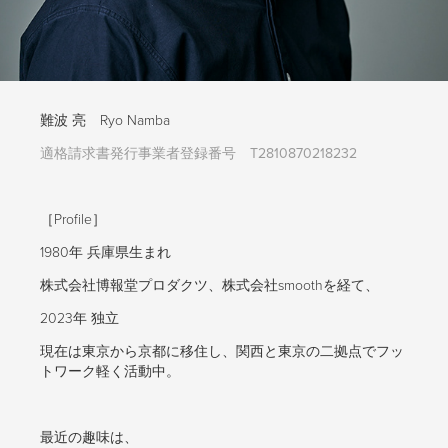
難波 亮 Ryo Namba
適格請求書発行事業者登録番号 T2810870218232
［Profile］
1980年 兵庫県生まれ
株式会社博報堂プロダクツ、株式会社smoothを経て、
2023年 独立
現在は東京から京都に移住し、関西と東京の二拠点でフッ
トワーク軽く活動中。
最近の趣味は、